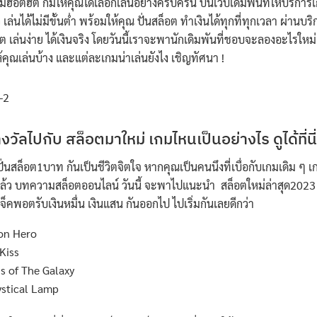
มฮอตฮิต ก็มีให้คุณได้เลือกเล่นอย่างครบครัน บนเว็บเดิมพันที่ให้บริการ
ล่นได้ไม่มีขั้นต่ำ พร้อมให้คุณ ปั่นสล็อต ทำเงินได้ทุกที่ทุกเวลา ผ่านบ
ต เล่นง่าย ได้เงินจริง โดยวันนี้เราจะพานักเดิมพันที่ชอบจะลองอะไรใหม่
ให้คุณเล่นบ้าง และแต่ละเกมน่าเล่นยังไง เชิญทัศนา !
งวัลไปกับ สล็อตมาใหม่ เกมไหนเป็นอย่างไร ดูได้ที่นี่
ปั่นสล็อต1บาท กันเป็นชีวิตจิตใจ หากคุณเป็นคนนึงที่เบื่อกับเกมเดิม 
้ว บทความสล็อตออนไลน์ วันนี้ จะพาไปแนะนำ สล็อตใหม่ล่าสุด2023 ส
จ็คพอตรับเงินหมื่น เงินแสน กันออกไป ไปเริ่มกันเลยดีกว่า
on Hero
Kiss
s of The Galaxy
ystical Lamp