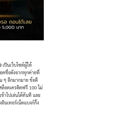
0
เป็นเว็บไซต์ผู้ให้
ตชื่อดังจากทุกค่ายที่
น ๆ อีกมากมาย ข้อดี
สล็อตเครดิตฟรี 100 ไม่
ข้าไปเล่นได้ทันที และ
ินเทอร์เน็ตแบงก์กิ้ง