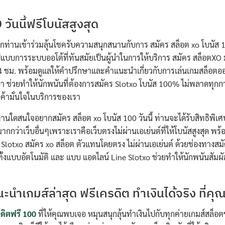
วันนี้ฟรีโบนัสสูงสุด
กท่านเข้าร่วมลุ้นโชครับความสนุกสนานกับการ สมัคร สล็อต xo โบนัส 100 
ูปแบบการระบบออโต้ที่ทันสมัยเป็นผู้นำในการให้บริการ สมัคร สล็อตXO
ชม. พร้อมดูแลให้คำปรึกษาและคำแนะนำเกี่ยวกับการเล่นเกมสล็อตออ
า ช่วยทำให้นักพนันที่ต้องการสมัคร Slotxo โบนัส 100% ไม่พลาดทุกก
กค้ามั่นใจในบริการของเรา
านใดสนใจอยากสมัคร สล็อต xo โบนัส 100 วันนี้ ท่านจะได้รับสิทธิพิเศ
่าเว็บอื่นๆเพราะเราคือเว็บตรงไม่ผ่านเอเย่นต์ที่ให้โบนัสสูงสุด พร้
ร Slotxo สมัคร xo สล็อต ตัวแทนโดยตรง ไม่ผ่านเอเย่นต์ ด้วยช่องทางส
้งแบบอัตโนมัติ และ แบบ แอดไลน์ Line Slotxo ช่วยทำให้นักพนันสัม
ะนำเกมส์ล่าสุด ฟรีเครดิต ทำเงินได้จริง ที่คุ
ดิตฟรี 100
ที่ให้คุณพบเจอ หมุนสนุกลุ้นทำเงินไปกับทุกค่ายเกมส์สล็อตชั