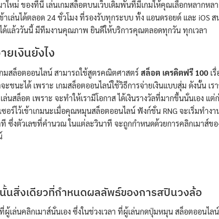
าใหม่ ของที่นี่ เล่นเกมสล็อตบนเว็บเดิมพันที่มีเกมให้คุณเลือกหลากหลาย 
เล่นได้ตลอด 24 ชั่วโมง ที่รองรับทุกระบบ ทั้ง แอนดรอยด์ และ iOS ส
าได้แล้ววันนี้ มีทีมงานคุณภาพ ยินดีให้บริการคุณตลอดทุกวัน ทุกเวลา
ายเงินยังไง
นเกมสล็อตออนไลน์ สามารถใช้สูตรคณิตศาสตร์
สล็อต เครดิตฟรี 100
เรื
าจะชนะได้ เพราะ เกมสล็อตออนไลน์ใช้วิธีการจ่ายเงินแบบสุ่ม ดังนั้น เรา
ล่นสล็อต เพราะ จะทำให้เรามีโอกาส ได้เงินรางวัลที่มากขึ้นนั่นเอง แต่ก
สเซอร์ไว้เข้าเกมนะเมื่อคุณหมุนสล็อตออนไลน์ ฟังก์ชั่น RNG จะเริ่มทำง
าที ซึ่งตัวเลขที่คำนวณ ในแต่ละวินาที จะถูกกำหนดด้วยการคลิกเมาส์ของผู
์
งนั้นสิ่งเดียวที่กำหนดผลลัพธ์ของการสปินวงล้อ
ที่ผู้เล่นคลิกเมาส์นั่นเอง ซึ่งในช่วงเวลา ที่ผู้เล่นกดปุ่มหมุน สล็อตออนไลน