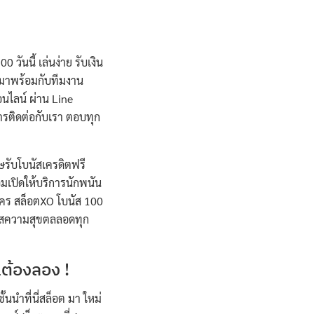
วันนี้ เล่นง่าย รับเงิน
 มาพร้อมกับทีมงาน
นไลน์ ผ่าน Line
ารติดต่อกับเรา ตอบทุก
ษรับโบนัสเครดิตฟรี
อมเปิดให้บริการนักพนัน
มัคร สล็อตXO โบนัส 100
ผัสความสุขตลลอดทุก
ณต้องลอง !
้นนำที่นี่สล็อต มา ใหม่