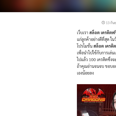
13 กัน
เว็บเรา
สล็อต เครดิตฟร
แก่ลูกค้าอย่างดีที่สุด ใน
โปรโมชั่น
สล็อต เครดิ
เพื่อนำไปใช้กับการเล่น
ไปแล้ว 100 เครดิตซึ่งจ
ถ้าคุณอ่านจนจบ ขอบอกเ
เองน้อยลง