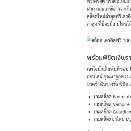
ฟรีเครดิต หรือจะเป็นเก
ฝาก-ถอนเครดิต รวดเร็ว เ
สล็อตใหม่ล่าสุดฟรีเครดิ
ล่าสุด ที่นี่จะมีเกมไหน
พร้อมพิชิตเงินรา
เอาใจนักเดิมพันที่ชอบ 
ออนไลน์ คุณมาถูกทางแล
มาคว้าเงินรางวัล พิชิตแ
เกมสล็อต Badmint
เกมสล็อต Vampire 
เกมสล็อต Guardian
เกมสล็อตมาใหม่ M